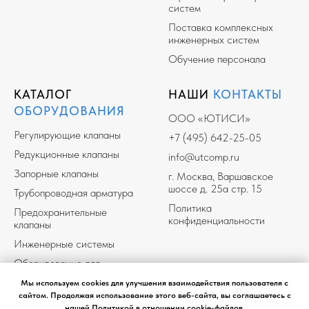
систем
Поставка комплексных
инженерных систем
Обучение персонала
КАТАЛОГ
НАШИ
КОНТАКТЫ
ОБОРУДОВАНИЯ
ООО «ЮТИСИ»
Регулирующие клапаны
+7 (495) 642-25-05
Редукционные клапаны
info@utcomp.ru
Запорные клапаны
г. Москва, Варшавское
шоссе д. 25а стр. 15
Трубопроводная арматура
Политика
Предохранительные
конфиденциальности
клапаны
Инженерные системы
Оборудование для
Разработка сайта
перекачки конденсата
Мы используем cookies для улучшения взаимодействия пользователя с
Оборудование для систем
сайтом. Продолжая использование этого веб-сайта, вы соглашаетесь с
чистого пара
нашей Политикой в отношении cookie-файлов.