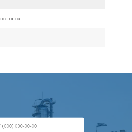
 насосах
7