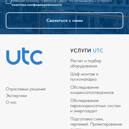
Нажимая на кнопку "Связаться с нами", Вы соглашаетесь с условиями
политики конфиденциальности
Связаться с нами
УСЛУГИ
UTC
Расчет и подбор
оборудования
Шеф-монтаж и
пусконаладка
Обследование
Отраслевые решения
конденсатоотводчиков
Экспертиза
Обследование
О нас
пароконденсатных систем
и энергоаудит
Подготовка схем,
чертежей. Проектирование