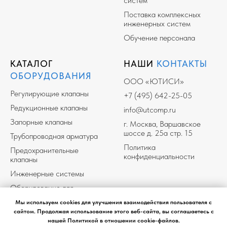
систем
Поставка комплексных
инженерных систем
Обучение персонала
КАТАЛОГ
НАШИ
КОНТАКТЫ
ОБОРУДОВАНИЯ
ООО «ЮТИСИ»
Регулирующие клапаны
+7 (495) 642-25-05
Редукционные клапаны
info@utcomp.ru
Запорные клапаны
г. Москва, Варшавское
шоссе д. 25а стр. 15
Трубопроводная арматура
Политика
Предохранительные
конфиденциальности
клапаны
Инженерные системы
Оборудование для
Разработка сайта
перекачки конденсата
Мы используем cookies для улучшения взаимодействия пользователя с
Оборудование для систем
сайтом. Продолжая использование этого веб-сайта, вы соглашаетесь с
чистого пара
нашей Политикой в отношении cookie-файлов.